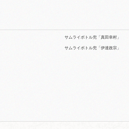
サムライボトル兜「真田幸村」
サムライボトル兜「伊達政宗」