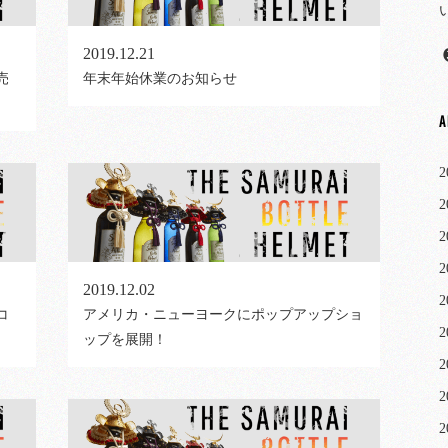
2019.12.21
売
年末年始休業のお知らせ
A
2
2
2
2
2019.12.02
2
コ
アメリカ・ニューヨークにポップアップショ
2
ップを展開！
2
2
2