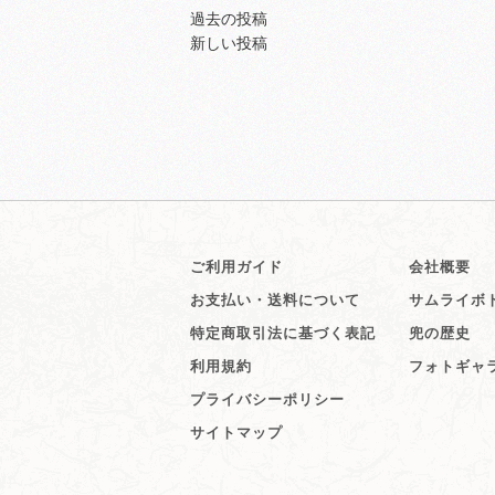
投
過去の投稿
新しい投稿
稿
ナ
ビ
ゲ
ー
シ
ョ
ン
ご利用ガイド
会社概要
お支払い・送料について
サムライボ
特定商取引法に基づく表記
兜の歴史
利用規約
フォトギャ
プライバシーポリシー
サイトマップ